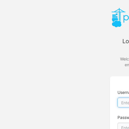
Lo
Welc
en
User
Passw